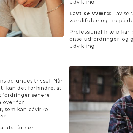
udvikling.
Lavt selvværd:
Lav selv
værdifulde og tro på d
Professionel hjælp kan 
disse udfordringer, og 
udvikling.
ns og unges trivsel. Når
t, kan det forhindre, at
dfordringer senere i
e over for
r, som kan påvirke
er.
at de får den