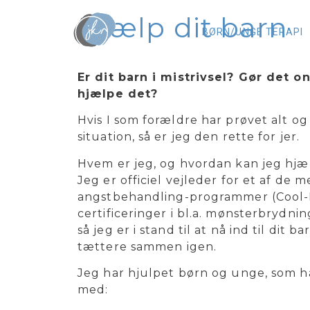
Hjælp dit barn
BØRN/UNGE TERAPI
Er dit barn i mistrivsel?
Gør det on
hjælpe det?
Hvis I som forældre har prøvet alt og f
situation, så er jeg den rette for jer.
Hvem er jeg, og hvordan kan jeg hjæ
Jeg er officiel vejleder for et af de
angstbehandling-programmer (Cool-K
certificeringer i bl.a. mønsterbrydnin
så jeg er i stand til at nå ind til dit b
tættere sammen igen.
Jeg har hjulpet børn og unge, som h
med: