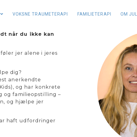
VOKSNE TRAUMETERAPI
FAMILIETERAPI
OM JUL
dt når du ikke kan
øler jer alene i jeres
lpe dig?
 mest anerkendte
ids), og har konkrete
g og familieopstilling –
arn, og hjælpe jer
ar haft udfordringer