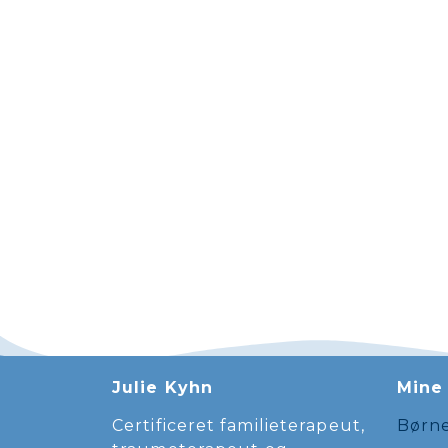
Julie Kyhn
Mine 
Certificeret familieterapeut,
Børne