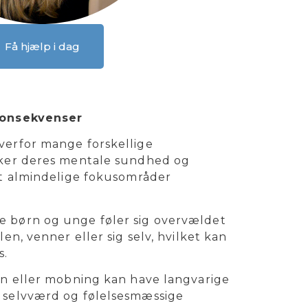
Få hjælp i dag
konsekvenser
verfor mange forskellige
rker deres mentale sundhed og
st almindelige fokusområder
 børn og unge føler sig overvældet
len, venner eller sig selv, hvilket kan
s.
ion eller mobning kan have langvarige
 selvværd og følelsesmæssige