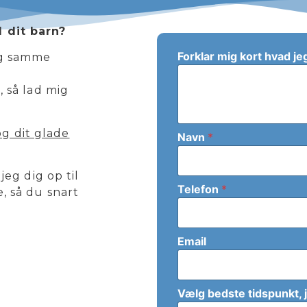
 dit barn?
Forklar mig kort hvad j
ig samme
, så lad mig
g dit glade
k
Navn
*
a
n
h
jeg dig op til
v
Telefon
*
, så du snart
a
d
h
v
Email
a
d
Vælg bedste tidspunkt, 