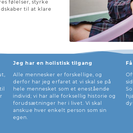
es følelser, styrke
skaber til at klare
Jeg har en holistisk tilgang
Få
ut,
Alle mennesker er forskellige, og
Of
derfor har jeg erfaret at vi skal se på
si
il
hele mennesket som et enestående
So
r
individ; vi har alle forksellig historie og
hj
forudsætninger her i livet. Vi skal
dy
anskue hver enkelt person som sin
egen.