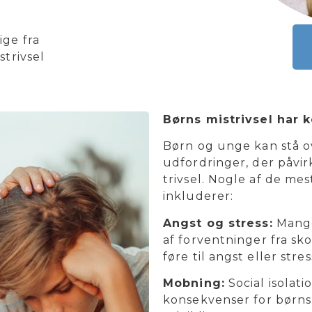
ige fra
strivsel
Børns mistrivsel har 
Børn og unge kan stå o
udfordringer, der påvi
trivsel. Nogle af de me
inkluderer:
Angst og stress:
Mange
af forventninger fra sko
føre til angst eller stres
Mobning:
Social isolat
konsekvenser for børns