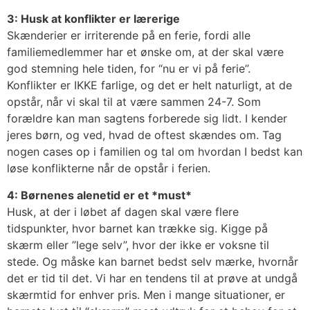
3: Husk at konflikter er lærerige
Skænderier er irriterende på en ferie, fordi alle
familiemedlemmer har et ønske om, at der skal være
god stemning hele tiden, for “nu er vi på ferie”.
Konflikter er IKKE farlige, og det er helt naturligt, at de
opstår, når vi skal til at være sammen 24-7. Som
forældre kan man sagtens forberede sig lidt. I kender
jeres børn, og ved, hvad de oftest skændes om. Tag
nogen cases op i familien og tal om hvordan I bedst kan
løse konflikterne når de opstår i ferien.
4: Børnenes alenetid er et *must*
Husk, at der i løbet af dagen skal være flere
tidspunkter, hvor barnet kan trække sig. Kigge på
skærm eller ”lege selv”, hvor der ikke er voksne til
stede. Og måske kan barnet bedst selv mærke, hvornår
det er tid til det. Vi har en tendens til at prøve at undgå
skærmtid for enhver pris. Men i mange situationer, er