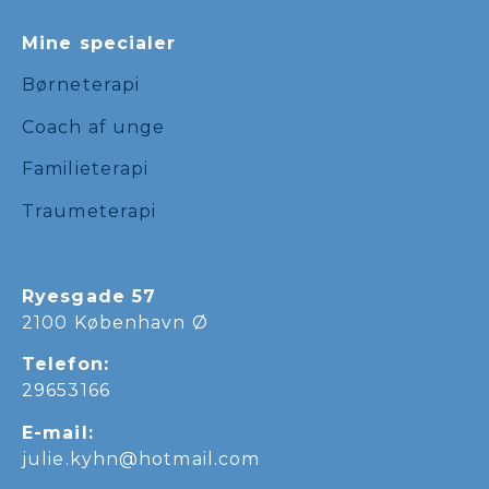
Mine specialer
Børneterapi
Coach af unge
Familieterapi
Traumeterapi
Ryesgade 57
2100 København Ø
Telefon:
29653166
E-mail:
julie.kyhn@hotmail.com