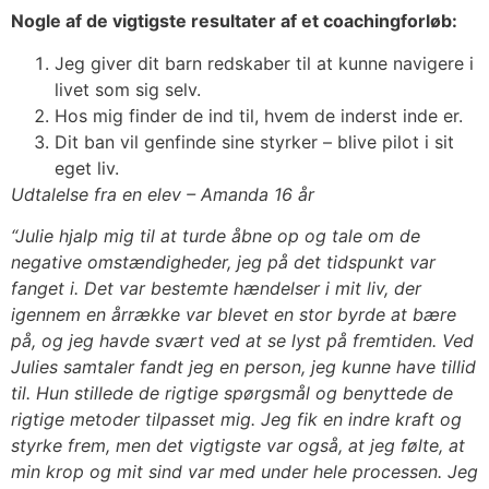
Nogle af de vigtigste resultater af et coachingforløb:
Jeg giver dit barn redskaber til at kunne navigere i
livet som sig selv.
Hos mig finder de ind til, hvem de inderst inde er.
Dit ban vil genfinde sine styrker – blive pilot i sit
eget liv.
Udtalelse fra en elev – Amanda 16 år
“Julie hjalp mig til at turde åbne op og tale om de
negative omstændigheder, jeg på det tidspunkt var
fanget i.
Det var bestemte hændelser i mit liv, der
igennem en årrække var blevet en stor byrde at bære
på, og jeg havde svært ved at se lyst på fremtiden.
Ved
Julies samtaler fandt jeg en person, jeg kunne have tillid
til. Hun stillede de rigtige spørgsmål og benyttede de
rigtige metoder tilpasset mig. Jeg fik en indre kraft og
styrke frem, men det vigtigste var også, at jeg følte, at
min krop og mit sind var med under hele processen. Jeg