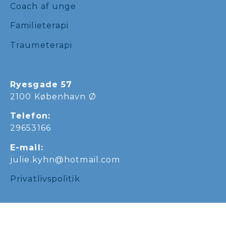
Coach af unge
Familieterapi
Traumeterapi
Ryesgade 57
2100 København Ø
Telefon:
29653166
E-mail:
julie.kyhn@hotmail.com
Privatlivspolitik